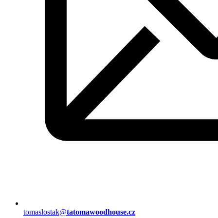
tomaslostak@
tatomawoodhouse.cz