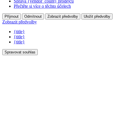
Správa {vendor_count} prodejců
Přečtěte si více o těchto účelech
Příjmout
Odmítnout
Zobrazit předvolby
Uložit předvolby
Zobrazit předvolby
{title}
{title}
{title}
Spravovat souhlas