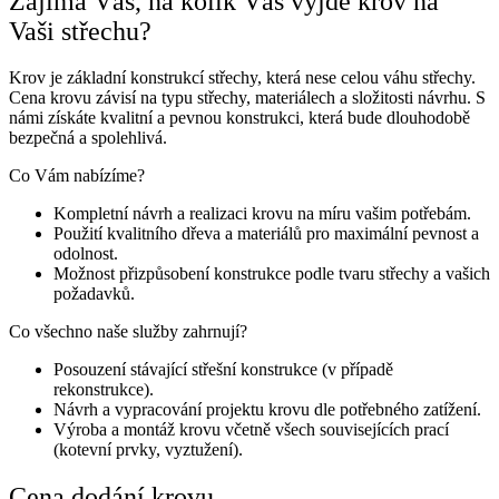
Zajímá Vás, na kolik Vás vyjde krov na
Vaši střechu?
Krov je základní konstrukcí střechy, která nese celou váhu střechy.
Cena krovu závisí na typu střechy, materiálech a složitosti návrhu. S
námi získáte kvalitní a pevnou konstrukci, která bude dlouhodobě
bezpečná a spolehlivá.
Co Vám nabízíme?
Kompletní návrh a realizaci krovu na míru vašim potřebám.
Použití kvalitního dřeva a materiálů pro maximální pevnost a
odolnost.
Možnost přizpůsobení konstrukce podle tvaru střechy a vašich
požadavků.
Co všechno naše služby zahrnují?
Posouzení stávající střešní konstrukce (v případě
rekonstrukce).
Návrh a vypracování projektu krovu dle potřebného zatížení.
Výroba a montáž krovu včetně všech souvisejících prací
(kotevní prvky, vyztužení).
Cena dodání krovu