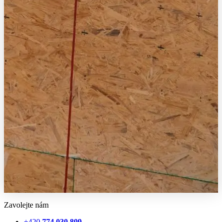
Zavolejte nám
+420
774 030 809