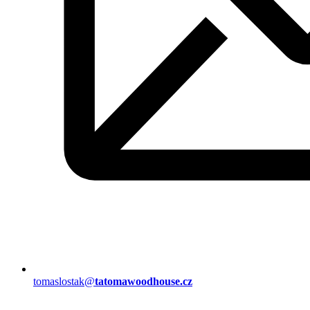
tomaslostak@
tatomawoodhouse.cz