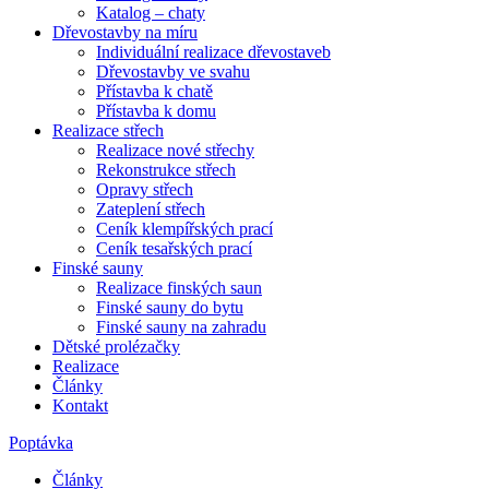
Katalog – chaty
Dřevostavby na míru
Individuální realizace dřevostaveb
Dřevostavby ve svahu
Přístavba k chatě
Přístavba k domu
Realizace střech
Realizace nové střechy
Rekonstrukce střech
Opravy střech
Zateplení střech
Ceník klempířských prací
Ceník tesařských prací
Finské sauny
Realizace finských saun
Finské sauny do bytu
Finské sauny na zahradu
Dětské prolézačky
Realizace
Články
Kontakt
Poptávka
Články