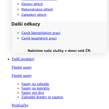
Opravy střech
Rekonstrukce střech
Zateplení střech
Další odkazy
Ceník klempířských prací
Ceník tesařských prací
Nabízíme naše služby v rámci celé ČR.
Další produkty
Finské sauny
Finské sauny
Sauny na zahradu
Sauny na interiéru
Sauny pro dva
Zahradní domky se saunou
Prolézačky