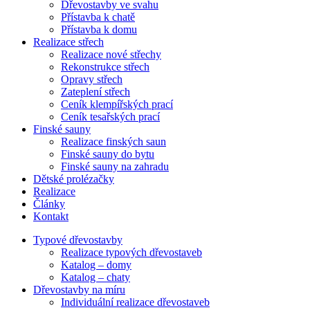
Dřevostavby ve svahu
Přístavba k chatě
Přístavba k domu
Realizace střech
Realizace nové střechy
Rekonstrukce střech
Opravy střech
Zateplení střech
Ceník klempířských prací
Ceník tesařských prací
Finské sauny
Realizace finských saun
Finské sauny do bytu
Finské sauny na zahradu
Dětské prolézačky
Realizace
Články
Kontakt
Typové dřevostavby
Realizace typových dřevostaveb
Katalog – domy
Katalog – chaty
Dřevostavby na míru
Individuální realizace dřevostaveb