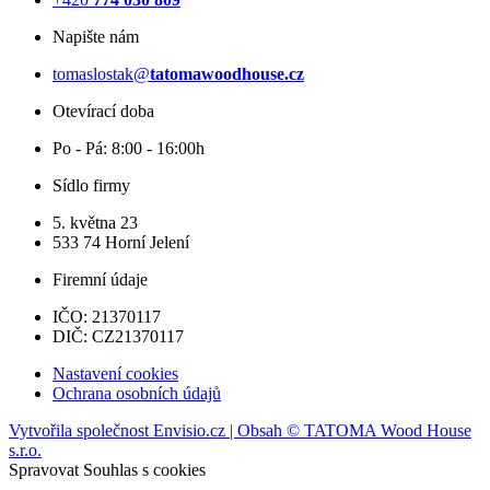
Napište nám
tomaslostak@
tatomawoodhouse.cz
Otevírací doba
Po - Pá: 8:00 - 16:00h
Sídlo firmy
5. května 23
533 74 Horní Jelení
Firemní údaje
IČO: 21370117
DIČ: CZ21370117
Nastavení cookies
Ochrana osobních údajů
Vytvořila společnost Envisio.cz | Obsah © TATOMA Wood House
s.r.o.
Spravovat Souhlas s cookies