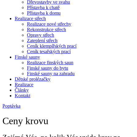
Dřevostavby ve svahu
Přístavba k chatě
Přístavba k domu
Realizace střech
Realizace nové střechy
Rekonstrukce střech
Opravy střech
Zateplení střech
Ceník klempířských prací
Ceník tesařských prací
Finské sauny
Realizace finských saun
Finské sauny do bytu
Finské sauny na zahradu
Dětské prolézačky
Realizace
Články
Kontakt
Poptávka
Ceny krovu