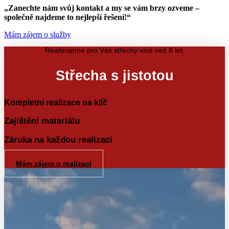
„Zanechte nám svůj kontakt a my se vám brzy ozveme –
společně najdeme to nejlepší řešení!“
Mám zájem o služby
Realizujeme pro Vás střechy více než 8 let.
Střecha s jistotou
Kompletní realizace na klíč
Zajištění materiálu
Záruka na každou realizaci
Mám zájem o realizaci